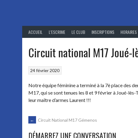
Aller
au
contenu
ACCUEIL
L’ESCRIME
LE CLUB
INSCRIPTIONS
HORAIRES
Circuit national M17 Joué-l
24 février 2020
Notre équipe féminine a terminé à la 7è place des d
M17, qui se sont tenues les 8 et 9 février à Joué-lès-
leur maître d’armes Laurent !!!
NAVIGATION
←
Circuit National M17 Gémenos
DÉMARREZ UNE CONVERSATION